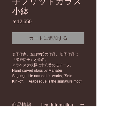
子フリットガラス
小鉢
価
￥12,650
格
カートに追加する
切子作家、左口学氏の作品。 切子作品は
「瀬戸切子」と命名。
アラベスク模様は十八番のモチーフ。
Hand carved glass by Manabu 
Sagucgi.  He named his works, "Seto 
Kiriko".  　Arabesque is the signature motif.
商品情報 Item Information
決済方法 Payment
クレジットカード決済のみ　