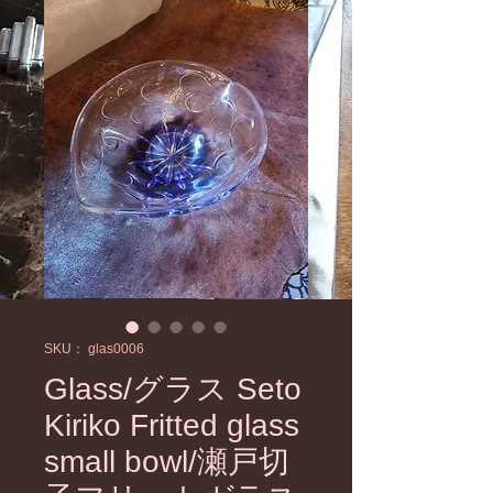
SKU： glas0006
Glass/グラス Seto
Kiriko Fritted glass
small bowl/瀬戸切