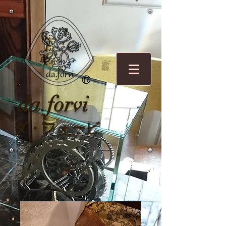
O
R
da.forvi
ダ・フォービ