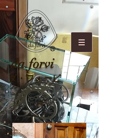
O
R
da.forvi
ダ・フォービ