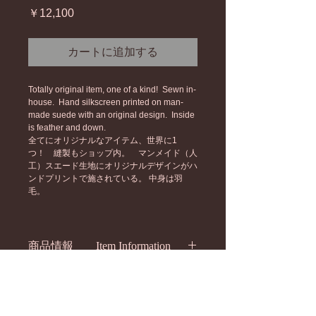
価
￥12,100
格
カートに追加する
Totally original item, one of a kind!  Sewn in-
house.  Hand silkscreen printed on man-
made suede with an original design.  Inside 
is feather and down. 
全てにオリジナルなアイテム、世界に1
つ！　縫製もショップ内。　マンメイド（人
工）スエード生地にオリジナルデザインがハ
ンドプリントで施されている。 中身は羽
毛。
商品情報 Item Information
サイズ：52cmx34cm 　　Size: 
決済方法 Payment
20.5"x13.5"
材質：じスエード　Material: 
クレジットカード決済のみ　