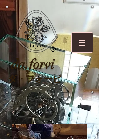
O
R
da.forvi
ダ・フォービ