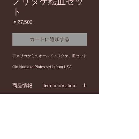
ノリタケ絵皿セッ
ト
価
￥27,500
格
カートに追加する
アメリカからのオールドノリタケ、皿セット
Old Noritake Plates set is from USA
商品情報 Item Information
サイズ：　直径１６ｃｍ　高さ　２ｃ
決済方法 Payment
ｍ
Size:                  6  1/4"     H  13/16"
クレジットカード決済のみ　
Set of 4　　４枚セット
配送方法 Shipping
     Credit card only
Vintage/ビンテージ
安全で一番安い方法をサイズ、重量か
消費税 Sales Tax
らお探しします！